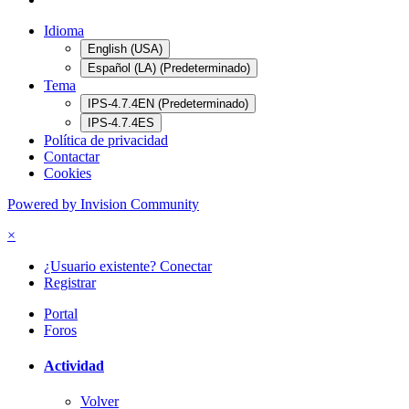
Idioma
English (USA)
Español (LA) (Predeterminado)
Tema
IPS-4.7.4EN (Predeterminado)
IPS-4.7.4ES
Política de privacidad
Contactar
Cookies
Powered by Invision Community
×
¿Usuario existente? Conectar
Registrar
Portal
Foros
Actividad
Volver