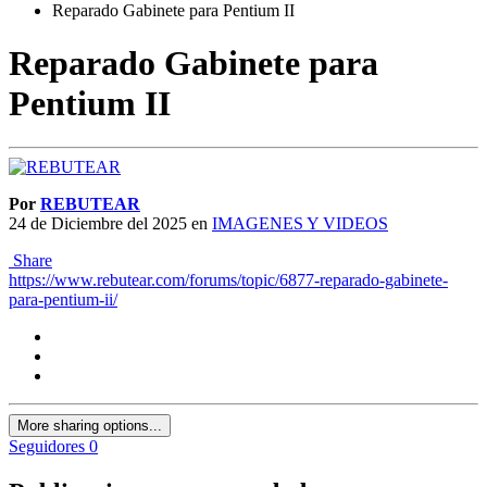
Reparado Gabinete para Pentium II
Reparado Gabinete para
Pentium II
Por
REBUTEAR
24 de Diciembre del 2025
en
IMAGENES Y VIDEOS
Share
https://www.rebutear.com/forums/topic/6877-reparado-gabinete-
para-pentium-ii/
More sharing options...
Seguidores
0