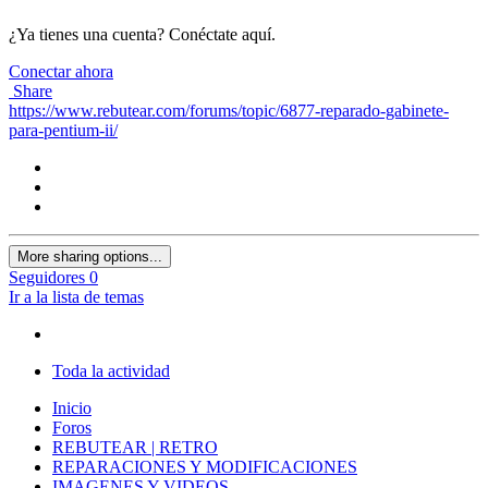
¿Ya tienes una cuenta? Conéctate aquí.
Conectar ahora
Share
https://www.rebutear.com/forums/topic/6877-reparado-gabinete-
para-pentium-ii/
More sharing options...
Seguidores
0
Ir a la lista de temas
Toda la actividad
Inicio
Foros
REBUTEAR | RETRO
REPARACIONES Y MODIFICACIONES
IMAGENES Y VIDEOS