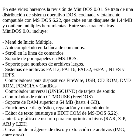
En este video haremos la revisión de MiniDOS 0.01. Se trata de una
distribución de sistema operativo DOS, cocinada y totalmente
compatible con MS-DOS 6.22, que cabe en un disquete de 1.44MB
y contiene múltiples herramientas. Entre sus características
MiniDOS 0.01 incluye:
- Menú de Inicio Múltiple.
- Autocompletado en la línea de comandos.
- Scroll en la línea de comandos.
- Soporte de portapapeles en MS-DOS.
- Soporte para nombres de archivos largos.
- Sistemas de archivos FAT12, FAT16, FAT32, exFAT, NTFS y
HPFS.
- Controladores para dispositivos FireWire, USB, CD-ROM, DVD-
ROM, PCMCIA y CardBus.
- Controlador universal (UNISOUND) de tarjeta de sonido.
- Controlador de ratón CTMOUSE (FreeDOS).
- Soporte de RAM superior a 64 MB (hasta 4 GB).
- Funciones de diagnóstico, reparación y mantenimiento.
- Editor de texto (sustituye a EDIT.COM de MS-DOS 6.22).
- Interfaz gráfica de usuario para comprimir archivos (RAR, ZIP,
ARJ y LZH).
- Creación de imágenes de disco y extracción de archivos (IMG,
entre otros).