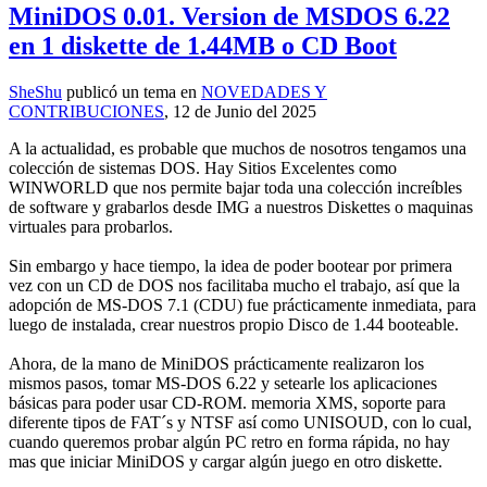
MiniDOS 0.01. Version de MSDOS 6.22
en 1 diskette de 1.44MB o CD Boot
SheShu
publicó un tema en
NOVEDADES Y
CONTRIBUCIONES
,
12 de Junio del 2025
A la actualidad, es probable que muchos de nosotros tengamos una
colección de sistemas DOS. Hay Sitios Excelentes como
WINWORLD que nos permite bajar toda una colección increíbles
de software y grabarlos desde IMG a nuestros Diskettes o maquinas
virtuales para probarlos.
Sin embargo y hace tiempo, la idea de poder bootear por primera
vez con un CD de DOS nos facilitaba mucho el trabajo, así que la
adopción de MS-DOS 7.1 (CDU) fue prácticamente inmediata, para
luego de instalada, crear nuestros propio Disco de 1.44 booteable.
Ahora, de la mano de MiniDOS prácticamente realizaron los
mismos pasos, tomar MS-DOS 6.22 y setearle los aplicaciones
básicas para poder usar CD-ROM. memoria XMS, soporte para
diferente tipos de FAT´s y NTSF así como UNISOUD, con lo cual,
cuando queremos probar algún PC retro en forma rápida, no hay
mas que iniciar MiniDOS y cargar algún juego en otro diskette.